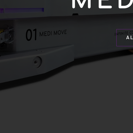
MED
A