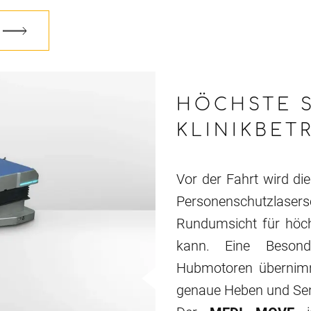
HÖCHSTE S
KLINIKBET
Vor der Fahrt wird di
Personenschutzlas
Rundumsicht für höch
kann. Eine Besonde
Hubmotoren übernimmt 
genaue Heben und Senk