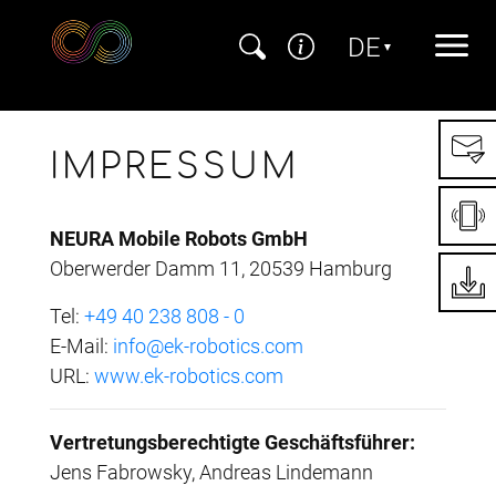
Direkt zur Hauptnavigation
Direkt zum Inhalt
Direkt zum Footer
DE
Wählen Sie Ihre 
IMPRESSUM
NEURA Mobile Robots GmbH
Oberwerder Damm 11, 20539 Hamburg
Tel:
+49 40 238 808 - 0
E-Mail:
info@ek-robotics.com
URL:
www.ek-robotics.com
Vertretungsberechtigte Geschäftsführer:
Jens Fabrowsky, Andreas Lindemann