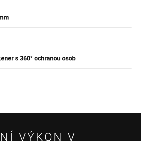
 mm
kener s 360° ochranou osob
NÍ VÝKON V