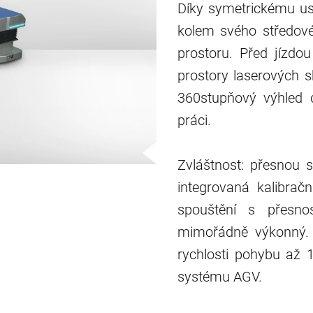
Díky symetrickému us
kolem svého středov
prostoru. Před jízdo
prostory laserových s
360stupňový výhled 
práci.
Zvláštnost: přesnou 
integrovaná kalibrač
spouštění s přesno
mimořádně výkonný. 
rychlosti pohybu až 
systému AGV.