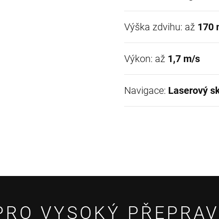
Výška zdvihu: až
170
Výkon: až
1,7 m/s
Navigace:
Laserový s
PRO VYSOKÝ PŘEPRAV