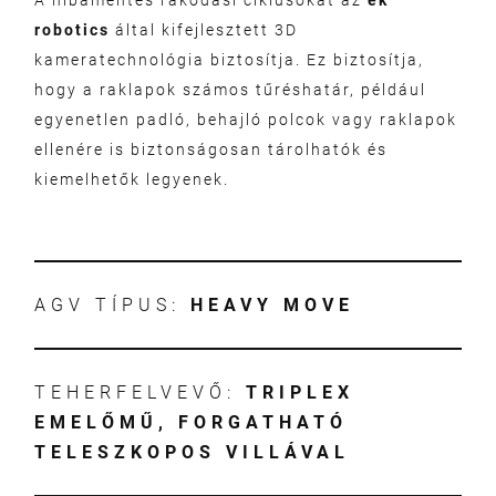
A hibamentes rakodási ciklusokat az
ek
robotics
által kifejlesztett 3D
kameratechnológia biztosítja. Ez biztosítja,
hogy a raklapok számos tűréshatár, például
egyenetlen padló, behajló polcok vagy raklapok
ellenére is biztonságosan tárolhatók és
kiemelhetők legyenek.
AGV TÍPUS:
HEAVY MOVE
TEHERFELVEVŐ:
TRIPLEX
EMELŐMŰ, FORGATHATÓ
TELESZKOPOS VILLÁVAL