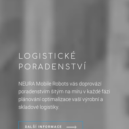
LOGISTICKÉ
PORADENSTVÍ
NEURA Mobile Robots vás doprovází
poradenstvím šitým na míru v každé fázi
plánování optimalizace vaší výrobní a
skladové logistiky.
DALŠÍ INFORMACE